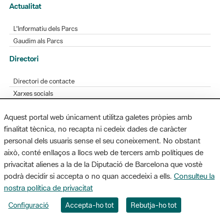
Actualitat
L'Informatiu dels Parcs
Gaudim als Parcs
Directori
Directori de contacte
Xarxes socials
Aplicacions mòbils
Aquest portal web únicament utilitza galetes pròpies amb
Bústia de suggeriments
finalitat tècnica, no recapta ni cedeix dades de caràcter
Opineu sobre els parcs
personal dels usuaris sense el seu coneixement. No obstant
això, conté enllaços a llocs web de tercers amb polítiques de
privacitat alienes a la de la Diputació de Barcelona que vostè
podrà decidir si accepta o no quan accedeixi a ells.
Consulteu la
MAPA WEB
AVÍS LEGAL
ACCESSIBILITAT
nostra política de privacitat
Diputació de Barcelona. Edifici Llacuna, 1a planta. Badajoz, 49. 08005
Configuració
Accepta-ho tot
Rebutja-ho tot
Barcelona. Tel. 934 022 428 / xarxaparcs@diba.cat