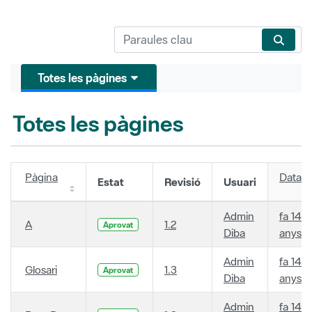
Totes les pàgines
Totes les pàgines
Pàgina
Data
Estat
Revisió
Usuari
Admin
fa 14
A
1.2
Aprovat
Diba
anys
Admin
fa 14
Glosari
1.3
Aprovat
Diba
anys
Admin
fa 14