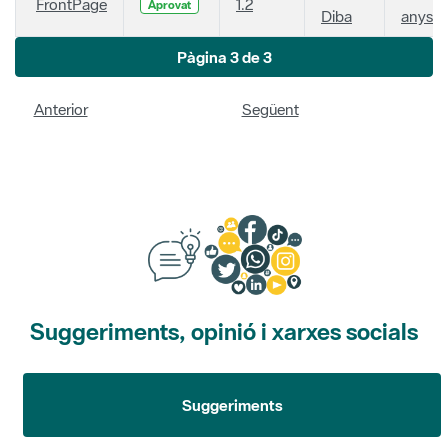
FrontPage
1.2
Aprovat
Diba
anys
Pàgina 3 de 3
Anterior
Següent
Suggeriments, opinió i xarxes socials
Suggeriments