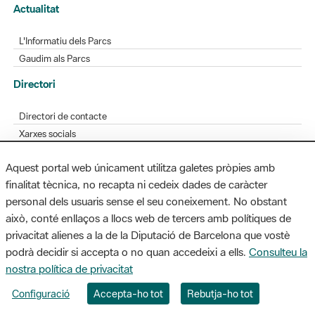
Actualitat
L'Informatiu dels Parcs
Gaudim als Parcs
Directori
Directori de contacte
Xarxes socials
Aplicacions mòbils
Aquest portal web únicament utilitza galetes pròpies amb
Bústia de suggeriments
finalitat tècnica, no recapta ni cedeix dades de caràcter
Opineu sobre els parcs
personal dels usuaris sense el seu coneixement. No obstant
això, conté enllaços a llocs web de tercers amb polítiques de
privacitat alienes a la de la Diputació de Barcelona que vostè
podrà decidir si accepta o no quan accedeixi a ells.
Consulteu la
MAPA WEB
AVÍS LEGAL
ACCESSIBILITAT
nostra política de privacitat
Diputació de Barcelona. Edifici Llacuna, 1a planta. Badajoz, 49. 08005
Configuració
Accepta-ho tot
Rebutja-ho tot
Barcelona. Tel. 934 022 428 / xarxaparcs@diba.cat