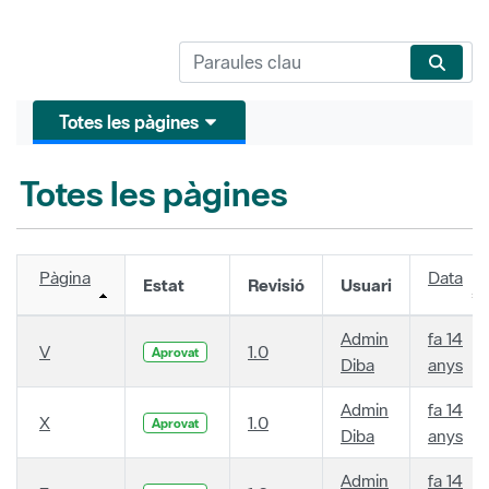
Totes les pàgines
Totes les pàgines
Pàgina
Data
Estat
Revisió
Usuari
Admin
fa 14
V
1.0
Aprovat
Diba
anys
Admin
fa 14
X
1.0
Aprovat
Diba
anys
Admin
fa 14