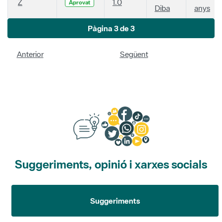
Z
1.0
Aprovat
Diba
anys
Pàgina 3 de 3
Anterior
Següent
Suggeriments, opinió i xarxes socials
Suggeriments