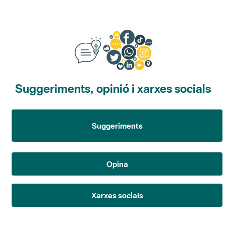
Suggeriments, opinió i xarxes socials
Suggeriments
Opina
Xarxes socials