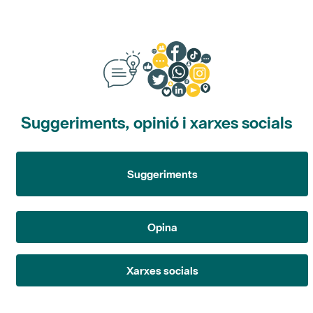
Suggeriments, opinió i xarxes socials
Suggeriments
Opina
Xarxes socials