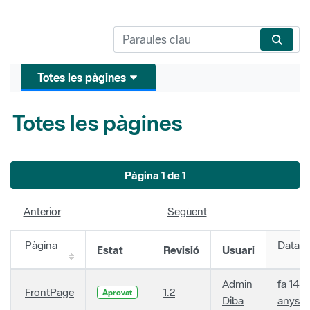
Totes les pàgines
Totes les pàgines
Pàgina 1 de 1
Anterior
Següent
Pàgina
Data
Estat
Revisió
Usuari
Admin
fa 14
FrontPage
1.2
Aprovat
Diba
anys