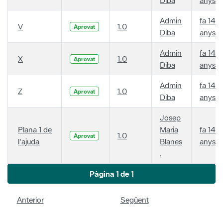
Admin
fa 14
V
1.0
Aprovat
Diba
anys
Admin
fa 14
X
1.0
Aprovat
Diba
anys
Admin
fa 14
Z
1.0
Aprovat
Diba
anys
Josep
Plana 1 de
Maria
fa 14
1.0
Aprovat
l'ajuda
Blanes
anys
.
Pàgina 1 de 1
Anterior
Següent