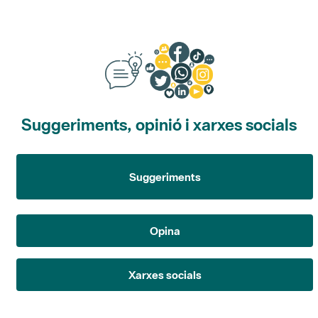
Suggeriments, opinió i xarxes socials
Suggeriments
Opina
Xarxes socials