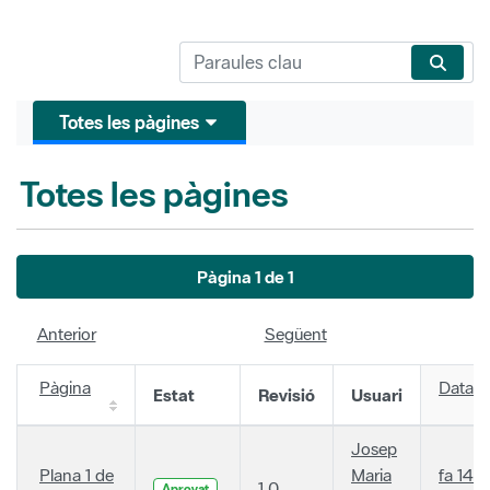
Totes les pàgines
Totes les pàgines
Pàgina 1 de 1
Anterior
Següent
Pàgina
Data
Estat
Revisió
Usuari
Josep
Plana 1 de
Maria
fa 14
1.0
Aprovat