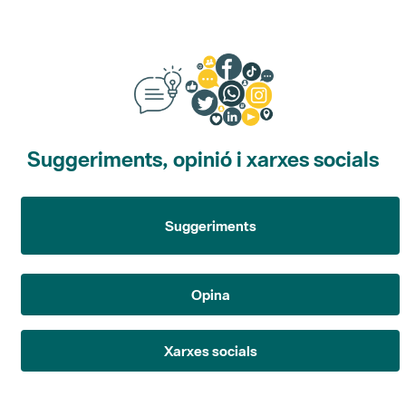
Suggeriments, opinió i xarxes socials
Suggeriments
Opina
Xarxes socials