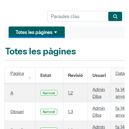
Totes les pàgines
Totes les pàgines
Pàgina
Data
Estat
Revisió
Usuari
Admin
fa 14
A
1.2
Aprovat
Diba
anys
Admin
fa 14
Glosari
1.3
Aprovat
Diba
anys
Admin
fa 14