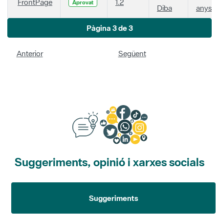
FrontPage
1.2
Aprovat
Diba
anys
Pàgina 3 de 3
Anterior
Següent
Suggeriments, opinió i xarxes socials
Suggeriments