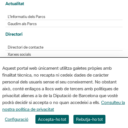
Actualitat
L'Informatiu dels Parcs
Gaudim als Parcs
Directori
Directori de contacte
Xarxes socials
Aplicacions mòbils
Aquest portal web únicament utilitza galetes pròpies amb
Bústia de suggeriments
finalitat tècnica, no recapta ni cedeix dades de caràcter
Opineu sobre els parcs
personal dels usuaris sense el seu coneixement. No obstant
això, conté enllaços a llocs web de tercers amb polítiques de
privacitat alienes a la de la Diputació de Barcelona que vostè
podrà decidir si accepta o no quan accedeixi a ells.
Consulteu la
MAPA WEB
AVÍS LEGAL
ACCESSIBILITAT
nostra política de privacitat
Diputació de Barcelona. Edifici Llacuna, 1a planta. Badajoz, 49. 08005
Configuració
Accepta-ho tot
Rebutja-ho tot
Barcelona. Tel. 934 022 428 / xarxaparcs@diba.cat