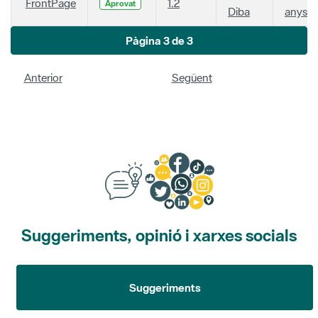
FrontPage
1.2
Aprovat
Diba
anys
Pàgina 3 de 3
Anterior
Següent
Suggeriments, opinió i xarxes socials
Suggeriments