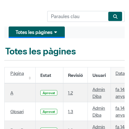
Totes les pàgines
Totes les pàgines
Pàgina
Data
Estat
Revisió
Usuari
Admin
fa 14
A
1.2
Aprovat
Diba
anys
Admin
fa 14
Glosari
1.3
Aprovat
Diba
anys
Admin
fa 14