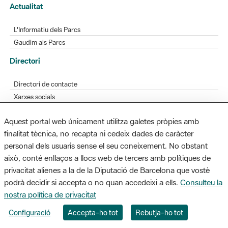
Actualitat
L'Informatiu dels Parcs
Gaudim als Parcs
Directori
Directori de contacte
Xarxes socials
Aplicacions mòbils
Aquest portal web únicament utilitza galetes pròpies amb
Bústia de suggeriments
finalitat tècnica, no recapta ni cedeix dades de caràcter
Opineu sobre els parcs
personal dels usuaris sense el seu coneixement. No obstant
això, conté enllaços a llocs web de tercers amb polítiques de
privacitat alienes a la de la Diputació de Barcelona que vostè
podrà decidir si accepta o no quan accedeixi a ells.
Consulteu la
MAPA WEB
AVÍS LEGAL
ACCESSIBILITAT
nostra política de privacitat
Diputació de Barcelona. Edifici Llacuna, 1a planta. Badajoz, 49. 08005
Configuració
Accepta-ho tot
Rebutja-ho tot
Barcelona. Tel. 934 022 428 / xarxaparcs@diba.cat