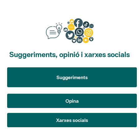
Suggeriments, opinió i xarxes socials
Suggeriments
Opina
Xarxes socials