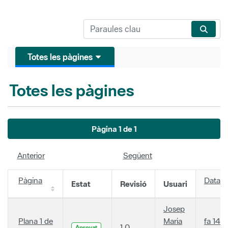
Totes les pàgines
Totes les pàgines
Pàgina 1 de 1
Anterior
Següent
Pàgina
Data
Estat
Revisió
Usuari
Josep
Plana 1 de
Maria
fa 14
1.0
Aprovat