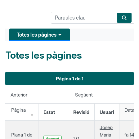
Totes les pàgines
Totes les pàgines
Pàgina 1 de 1
Anterior
Següent
Pàgina
Data
Estat
Revisió
Usuari
Josep
Plana 1 de
Maria
fa 14
1.0
Aprovat