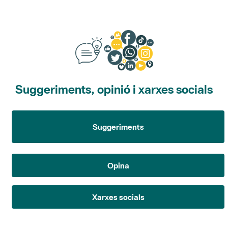
Suggeriments, opinió i xarxes socials
Suggeriments
Opina
Xarxes socials