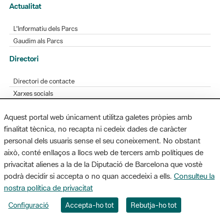
Actualitat
L'Informatiu dels Parcs
Gaudim als Parcs
Directori
Directori de contacte
Xarxes socials
Aplicacions mòbils
Aquest portal web únicament utilitza galetes pròpies amb
Bústia de suggeriments
finalitat tècnica, no recapta ni cedeix dades de caràcter
Opineu sobre els parcs
personal dels usuaris sense el seu coneixement. No obstant
això, conté enllaços a llocs web de tercers amb polítiques de
privacitat alienes a la de la Diputació de Barcelona que vostè
podrà decidir si accepta o no quan accedeixi a ells.
Consulteu la
MAPA WEB
AVÍS LEGAL
ACCESSIBILITAT
nostra política de privacitat
Diputació de Barcelona. Edifici Llacuna, 1a planta. Badajoz, 49. 08005
Configuració
Accepta-ho tot
Rebutja-ho tot
Barcelona. Tel. 934 022 428 / xarxaparcs@diba.cat