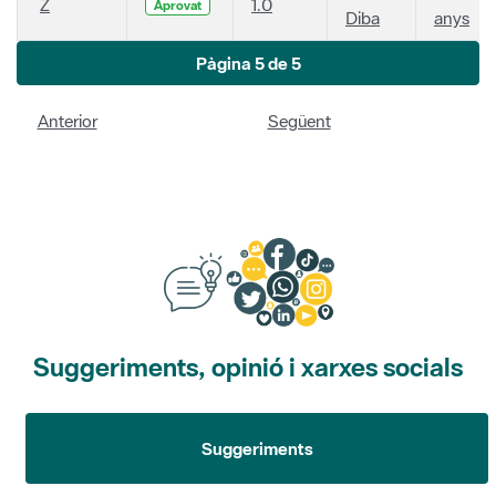
Z
1.0
Aprovat
Diba
anys
Pàgina 5 de 5
Anterior
Següent
Suggeriments, opinió i xarxes socials
Suggeriments