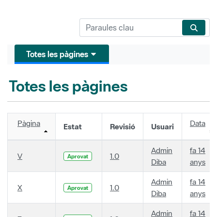
Totes les pàgines
Totes les pàgines
Pàgina
Data
Estat
Revisió
Usuari
Admin
fa 14
V
1.0
Aprovat
Diba
anys
Admin
fa 14
X
1.0
Aprovat
Diba
anys
Admin
fa 14