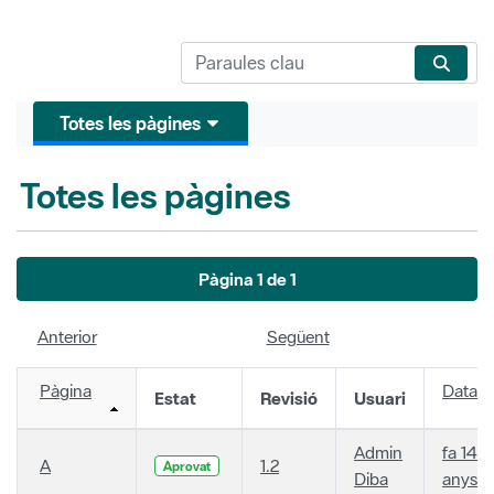
Totes les pàgines
Totes les pàgines
Pàgina 1 de 1
Anterior
Següent
Pàgina
Data
Estat
Revisió
Usuari
Admin
fa 14
A
1.2
Aprovat
Diba
anys