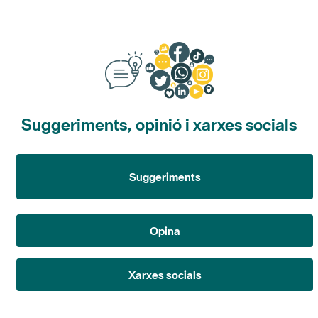
Suggeriments, opinió i xarxes socials
Suggeriments
Opina
Xarxes socials