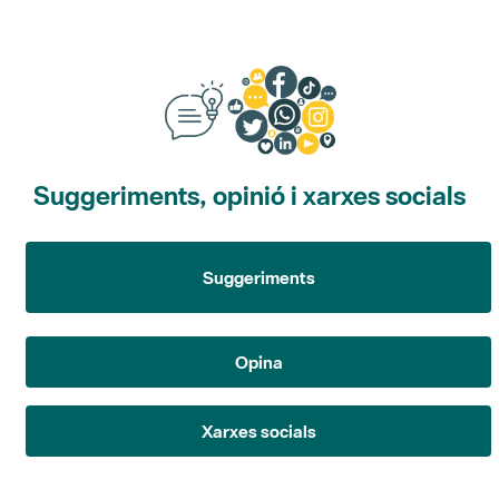
Suggeriments, opinió i xarxes socials
Suggeriments
Opina
Xarxes socials