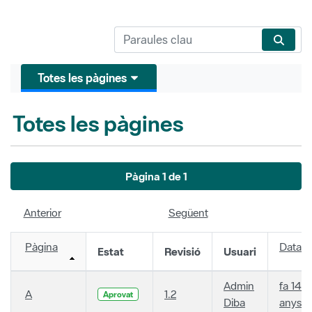
Totes les pàgines
Totes les pàgines
Pàgina 1 de 1
Anterior
Següent
Pàgina
Data
Estat
Revisió
Usuari
Admin
fa 14
A
1.2
Aprovat
Diba
anys