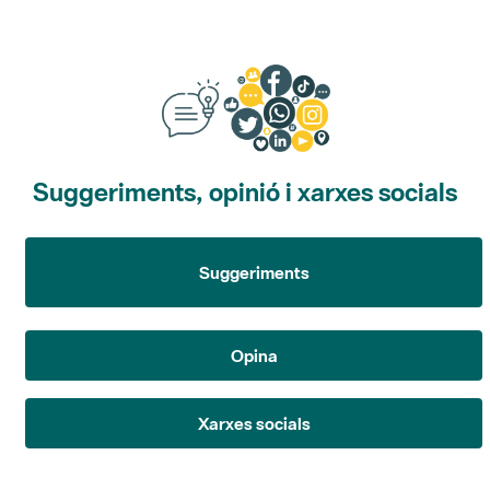
Suggeriments, opinió i xarxes socials
Suggeriments
Opina
Xarxes socials