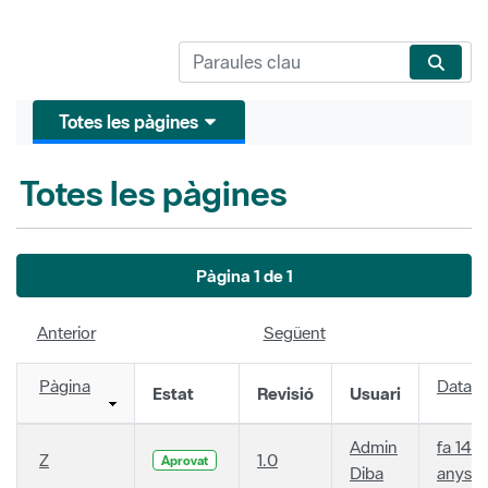
Totes les pàgines
Totes les pàgines
Pàgina 1 de 1
Anterior
Següent
Pàgina
Data
Estat
Revisió
Usuari
Admin
fa 14
Z
1.0
Aprovat
Diba
anys