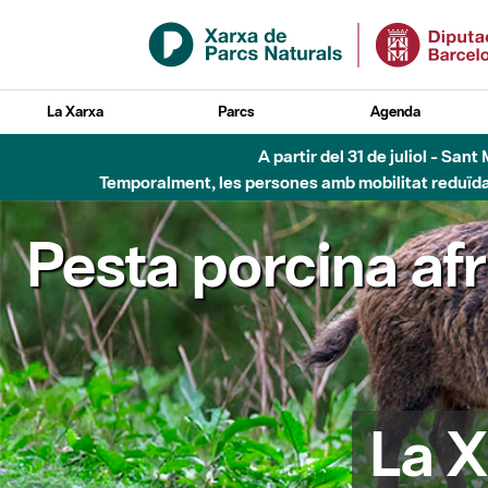
Salta al contingut principal
La Xarxa
Parcs
Agenda
A partir del 31 de juliol - Sa
Temporalment, les persones amb mobilitat reduïda n
Pesta porcina af
La X