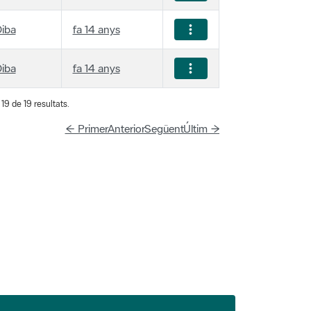
iba
fa 14 anys
iba
fa 14 anys
19 de 19 resultats.
← Primer
Anterior
Següent
Últim →