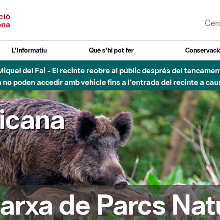
L'Informatiu
Què s'hi pot fer
Conservació
nt Miquel del Fai - El recinte reobre al públic després del tancam
o poden accedir amb vehicle fins a l'entrada del recinte a caus
ricana
arxa de Parcs Nat