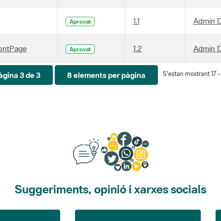
1.1
Admin D
Aprovat
ontPage
1.2
Admin D
Aprovat
S'estan mostrant 17 - 
àgina 3 de 3
8 elements per pàgina
Suggeriments, opinió i xarxes socials