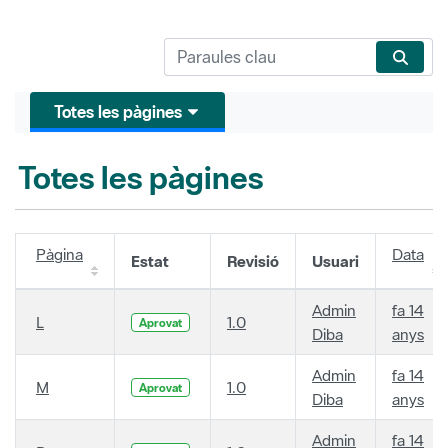
Totes les pàgines
Totes les pàgines
Pàgina
Data
Estat
Revisió
Usuari
Admin
fa 14
L
1.0
Aprovat
Diba
anys
Admin
fa 14
M
1.0
Aprovat
Diba
anys
Admin
fa 14