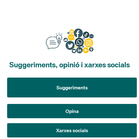
Suggeriments, opinió i xarxes socials
Suggeriments
Opina
Xarxes socials