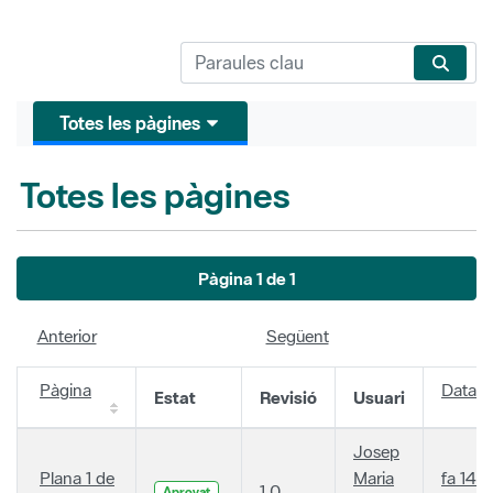
Totes les pàgines
Totes les pàgines
Pàgina 1 de 1
Anterior
Següent
Pàgina
Data
Estat
Revisió
Usuari
Josep
Plana 1 de
Maria
fa 14
1.0
Aprovat