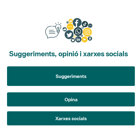
Suggeriments, opinió i xarxes socials
Suggeriments
Opina
Xarxes socials