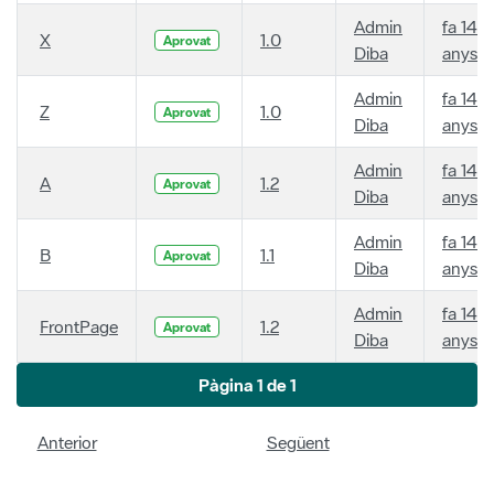
Admin
fa 14
X
1.0
Aprovat
Diba
anys
Admin
fa 14
Z
1.0
Aprovat
Diba
anys
Admin
fa 14
A
1.2
Aprovat
Diba
anys
Admin
fa 14
B
1.1
Aprovat
Diba
anys
Admin
fa 14
FrontPage
1.2
Aprovat
Diba
anys
Pàgina 1 de 1
Anterior
Següent