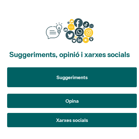
Suggeriments, opinió i xarxes socials
Suggeriments
Opina
Xarxes socials