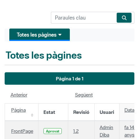
Totes les pàgines
Totes les pàgines
Pàgina 1 de 1
Anterior
Següent
Pàgina
Data
Estat
Revisió
Usuari
Admin
fa 14
FrontPage
1.2
Aprovat
Diba
anys