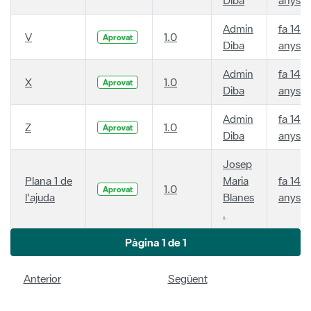
Admin
fa 14
V
1.0
Aprovat
Diba
anys
Admin
fa 14
X
1.0
Aprovat
Diba
anys
Admin
fa 14
Z
1.0
Aprovat
Diba
anys
Josep
Plana 1 de
Maria
fa 14
1.0
Aprovat
l'ajuda
Blanes
anys
.
Pàgina 1 de 1
Anterior
Següent