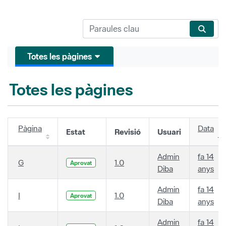
Totes les pàgines
Totes les pàgines
Pàgina
Data
Estat
Revisió
Usuari
Admin
fa 14
G
1.0
Aprovat
Diba
anys
Admin
fa 14
I
1.0
Aprovat
Diba
anys
Admin
fa 14