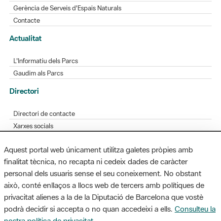
Gerència de Serveis d'Espais Naturals
Contacte
Actualitat
L'Informatiu dels Parcs
Gaudim als Parcs
Directori
Directori de contacte
Xarxes socials
Aplicacions mòbils
Aquest portal web únicament utilitza galetes pròpies amb
Bústia de suggeriments
finalitat tècnica, no recapta ni cedeix dades de caràcter
Opineu sobre els parcs
personal dels usuaris sense el seu coneixement. No obstant
això, conté enllaços a llocs web de tercers amb polítiques de
privacitat alienes a la de la Diputació de Barcelona que vostè
podrà decidir si accepta o no quan accedeixi a ells.
Consulteu la
MAPA WEB
AVÍS LEGAL
ACCESSIBILITAT
nostra política de privacitat