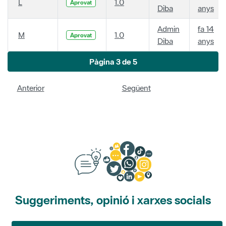
L
1.0
Aprovat
Diba
anys
Admin
fa 14
M
1.0
Aprovat
Diba
anys
Pàgina 3 de 5
Anterior
Següent
Suggeriments, opinió i xarxes socials