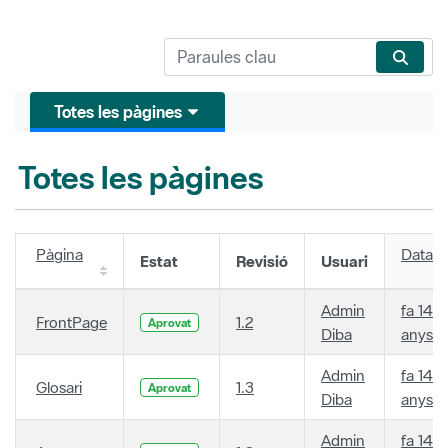
Totes les pàgines
Totes les pàgines
Pàgina
Data
Estat
Revisió
Usuari
Admin
fa 14
FrontPage
1.2
Aprovat
Diba
anys
Admin
fa 14
Glosari
1.3
Aprovat
Diba
anys
Admin
fa 14