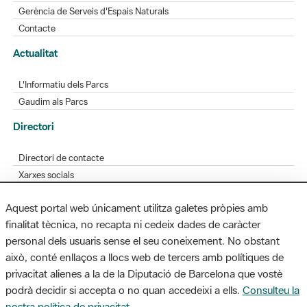
Gerència de Serveis d'Espais Naturals
Contacte
Actualitat
L'Informatiu dels Parcs
Gaudim als Parcs
Directori
Directori de contacte
Xarxes socials
Aplicacions mòbils
Aquest portal web únicament utilitza galetes pròpies amb
Bústia de suggeriments
finalitat tècnica, no recapta ni cedeix dades de caràcter
Opineu sobre els parcs
personal dels usuaris sense el seu coneixement. No obstant
això, conté enllaços a llocs web de tercers amb polítiques de
privacitat alienes a la de la Diputació de Barcelona que vostè
podrà decidir si accepta o no quan accedeixi a ells.
Consulteu la
MAPA WEB
AVÍS LEGAL
ACCESSIBILITAT
nostra política de privacitat