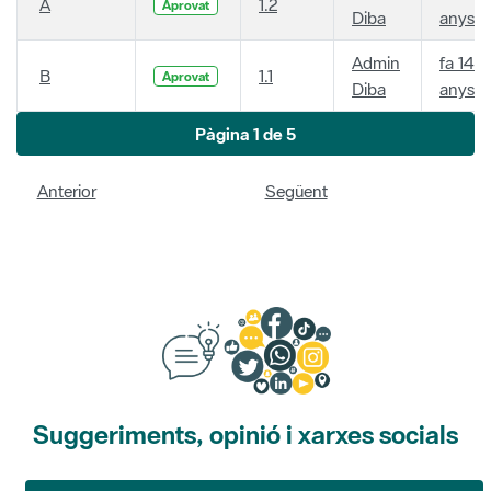
A
1.2
Aprovat
Diba
anys
Admin
fa 14
B
1.1
Aprovat
Diba
anys
Pàgina 1 de 5
Anterior
Següent
Suggeriments, opinió i xarxes socials