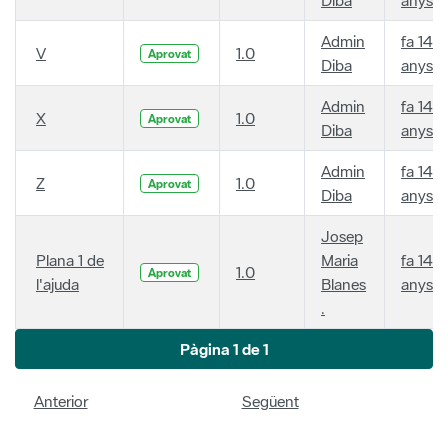
Admin
fa 14
V
1.0
Aprovat
Diba
anys
Admin
fa 14
X
1.0
Aprovat
Diba
anys
Admin
fa 14
Z
1.0
Aprovat
Diba
anys
Josep
Plana 1 de
Maria
fa 14
1.0
Aprovat
l'ajuda
Blanes
anys
.
Pàgina 1 de 1
Anterior
Següent