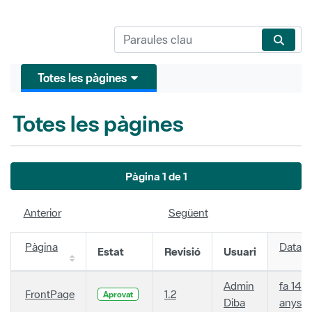
Totes les pàgines
Totes les pàgines
Pàgina 1 de 1
Anterior
Següent
Pàgina
Data
Estat
Revisió
Usuari
Admin
fa 14
FrontPage
1.2
Aprovat
Diba
anys