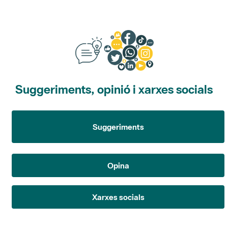
Suggeriments, opinió i xarxes socials
Suggeriments
Opina
Xarxes socials