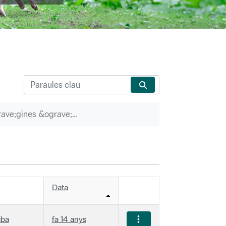
P&agrave;gines &ograve;rfenes
Data
iba
fa 14 anys