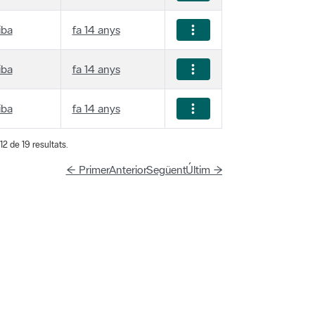
iba
fa 14 anys
iba
fa 14 anys
iba
fa 14 anys
2 de 19 resultats.
← Primer
Anterior
Següent
Últim →