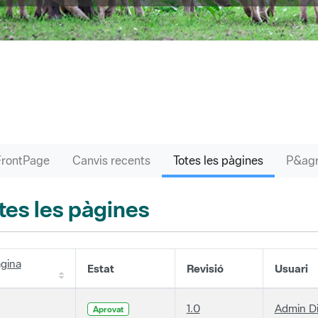
FrontPage
Canvis recents
Totes les pàgines
tes les pàgines
gina
Estat
Revisió
Usuari
1.0
Admin D
Aprovat