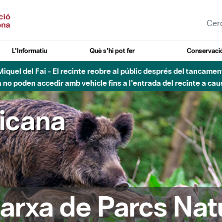
L'Informatiu
Què s'hi pot fer
Conservació
nt Miquel del Fai - El recinte reobre al públic després del tancam
o poden accedir amb vehicle fins a l'entrada del recinte a caus
ricana
arxa de Parcs Nat