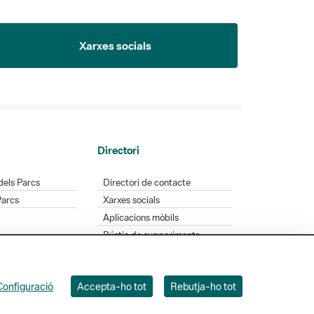
Xarxes socials
Directori
dels Parcs
Directori de contacte
Parcs
Xarxes socials
Aplicacions mòbils
Bústia de suggeriments
Opineu sobre els parcs
Configuració
Accepta-ho tot
Rebutja-ho tot
 Badajoz, 49. 08005 Barcelona. Tel. 934 022 428