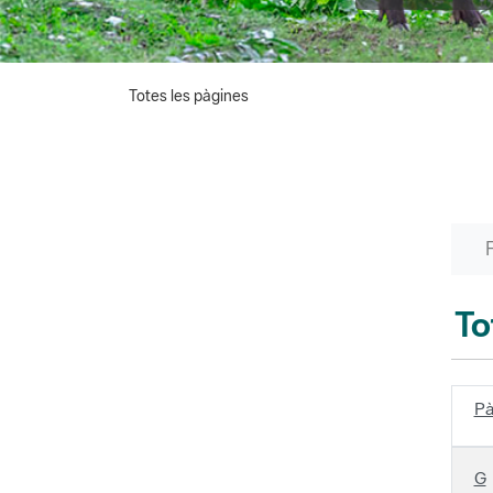
Totes les pàgines
To
Pà
G