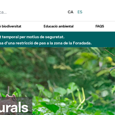
CA
ES
 biodiversitat
Educació ambiental
FAQS
ent temporal per motius de seguretat.
a d'una restricció de pas a la zona de la Foradada.
urals