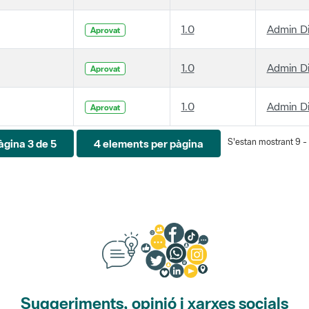
1.0
Admin D
Aprovat
1.0
Admin D
Aprovat
1.0
Admin D
Aprovat
S'estan mostrant 9 - 1
àgina 3 de 5
4 elements per pàgina
Suggeriments, opinió i xarxes socials