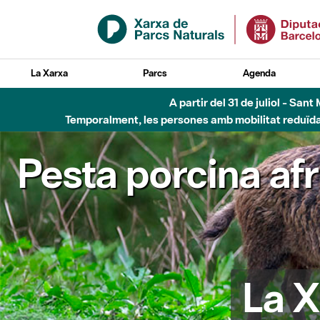
Salta al contingut principal
La Xarxa
Parcs
Agenda
A partir del 31 de juliol - Sa
Temporalment, les persones amb mobilitat reduïda n
Pesta porcina af
La X