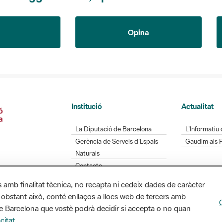
Opina
Institució
Actualitat
La Diputació de Barcelona
L'Informatiu 
Gerència de Serveis d'Espais
Gaudim als 
Naturals
Contacte
s amb finalitat tècnica, no recapta ni cedeix dades de caràcter
 obstant això, conté enllaços a llocs web de tercers amb
ó de Barcelona que vostè podrà decidir si accepta o no quan
Diputació de Barcelona. Edifici Llacuna, 1a planta.
citat