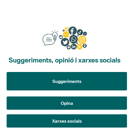
Suggeriments, opinió i xarxes socials
Suggeriments
Opina
Xarxes socials