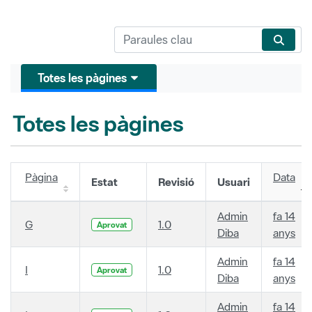
Totes les pàgines
Totes les pàgines
Pàgina
Data
Estat
Revisió
Usuari
Admin
fa 14
G
1.0
Aprovat
Diba
anys
Admin
fa 14
I
1.0
Aprovat
Diba
anys
Admin
fa 14