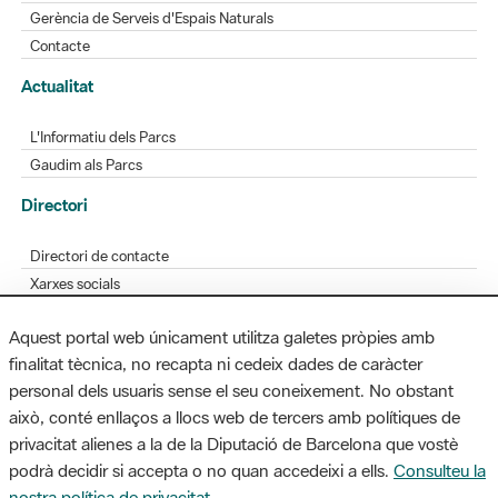
Gerència de Serveis d'Espais Naturals
Contacte
Actualitat
L'Informatiu dels Parcs
Gaudim als Parcs
Directori
Directori de contacte
Xarxes socials
Aplicacions mòbils
Aquest portal web únicament utilitza galetes pròpies amb
Bústia de suggeriments
finalitat tècnica, no recapta ni cedeix dades de caràcter
Opineu sobre els parcs
personal dels usuaris sense el seu coneixement. No obstant
això, conté enllaços a llocs web de tercers amb polítiques de
privacitat alienes a la de la Diputació de Barcelona que vostè
podrà decidir si accepta o no quan accedeixi a ells.
Consulteu la
MAPA WEB
AVÍS LEGAL
ACCESSIBILITAT
nostra política de privacitat