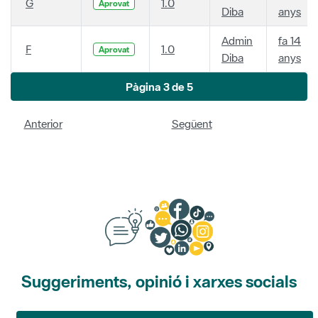
G
1.0
Aprovat
Diba
anys
Admin
fa 14
F
1.0
Aprovat
Diba
anys
Pàgina 3 de 5
Anterior
Següent
Suggeriments, opinió i xarxes socials