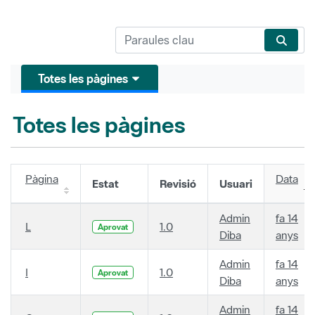
Totes les pàgines
Totes les pàgines
Pàgina
Data
Estat
Revisió
Usuari
Admin
fa 14
L
1.0
Aprovat
Diba
anys
Admin
fa 14
I
1.0
Aprovat
Diba
anys
Admin
fa 14