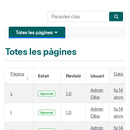
Totes les pàgines
Totes les pàgines
Pàgina
Data
Estat
Revisió
Usuari
Admin
fa 14
L
1.0
Aprovat
Diba
anys
Admin
fa 14
I
1.0
Aprovat
Diba
anys
Admin
fa 14