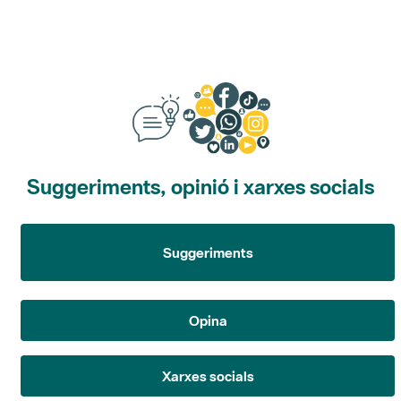
Suggeriments, opinió i xarxes socials
Suggeriments
Opina
Xarxes socials