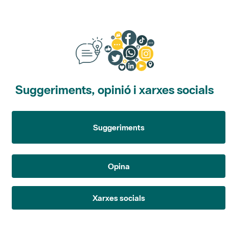
Suggeriments, opinió i xarxes socials
Suggeriments
Opina
Xarxes socials