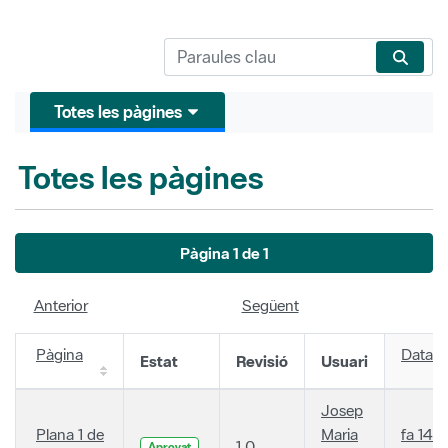
Totes les pàgines
Totes les pàgines
Pàgina 1 de 1
Anterior
Següent
Pàgina
Data
Estat
Revisió
Usuari
Josep
Plana 1 de
Maria
fa 14
1.0
Aprovat