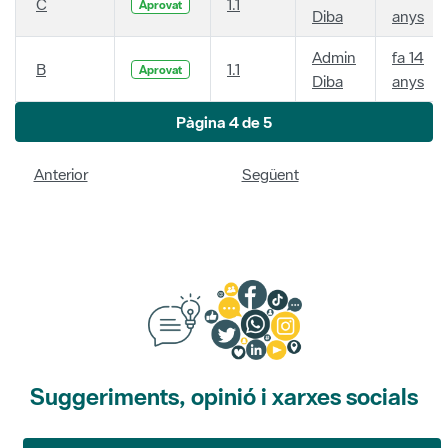
C
1.1
Aprovat
Diba
anys
Admin
fa 14
B
1.1
Aprovat
Diba
anys
Pàgina 4 de 5
Anterior
Següent
Suggeriments, opinió i xarxes socials