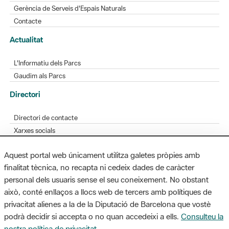
Gerència de Serveis d'Espais Naturals
Contacte
Actualitat
L'Informatiu dels Parcs
Gaudim als Parcs
Directori
Directori de contacte
Xarxes socials
Aplicacions mòbils
Aquest portal web únicament utilitza galetes pròpies amb
Bústia de suggeriments
finalitat tècnica, no recapta ni cedeix dades de caràcter
Opineu sobre els parcs
personal dels usuaris sense el seu coneixement. No obstant
això, conté enllaços a llocs web de tercers amb polítiques de
privacitat alienes a la de la Diputació de Barcelona que vostè
podrà decidir si accepta o no quan accedeixi a ells.
Consulteu la
MAPA WEB
AVÍS LEGAL
ACCESSIBILITAT
nostra política de privacitat