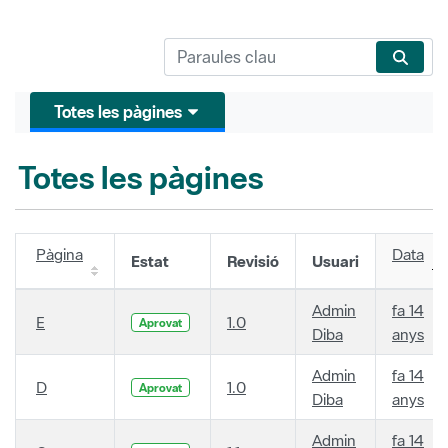
Totes les pàgines
Totes les pàgines
Pàgina
Data
Estat
Revisió
Usuari
Admin
fa 14
E
1.0
Aprovat
Diba
anys
Admin
fa 14
D
1.0
Aprovat
Diba
anys
Admin
fa 14