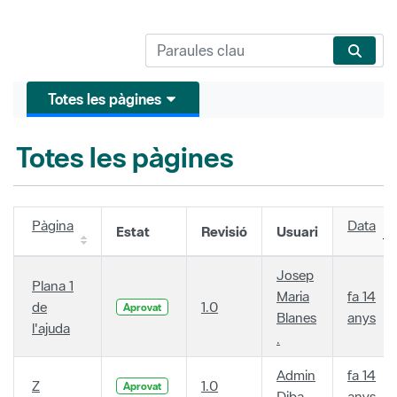
Totes les pàgines
Totes les pàgines
Pàgina
Data
Estat
Revisió
Usuari
Josep
Plana 1
Maria
fa 14
de
1.0
Aprovat
Blanes
anys
l'ajuda
.
Admin
fa 14
Z
1.0
Aprovat
Diba
anys