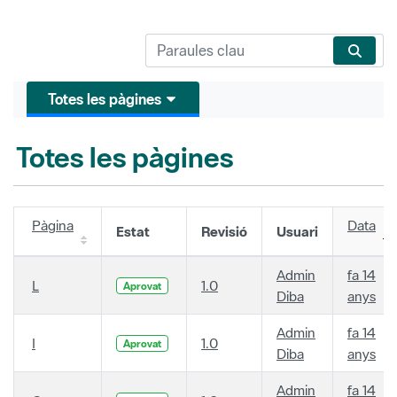
Totes les pàgines
Totes les pàgines
Pàgina
Data
Estat
Revisió
Usuari
Admin
fa 14
L
1.0
Aprovat
Diba
anys
Admin
fa 14
I
1.0
Aprovat
Diba
anys
Admin
fa 14