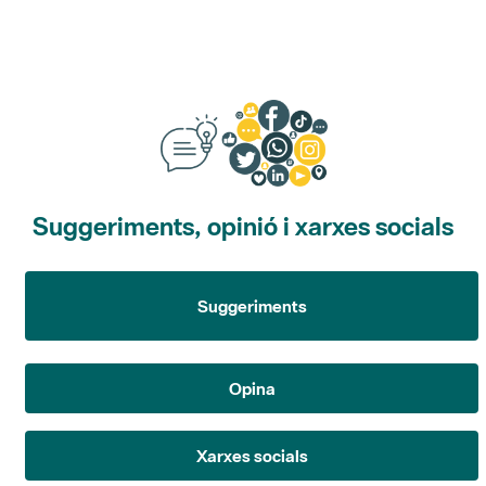
Suggeriments, opinió i xarxes socials
Suggeriments
Opina
Xarxes socials