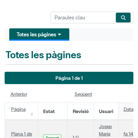
Totes les pàgines
Totes les pàgines
Pàgina 1 de 1
Anterior
Següent
Pàgina
Data
Estat
Revisió
Usuari
Josep
Plana 1 de
Maria
fa 14
1.0
Aprovat