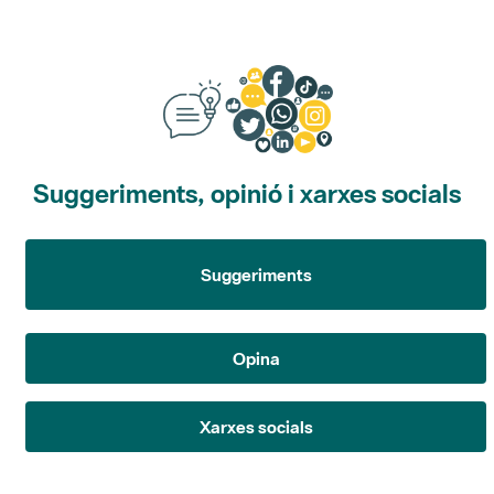
Suggeriments, opinió i xarxes socials
Suggeriments
Opina
Xarxes socials