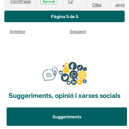
FrontPage
1.2
Aprovat
Diba
anys
Pàgina 5 de 5
Anterior
Següent
Suggeriments, opinió i xarxes socials
Suggeriments