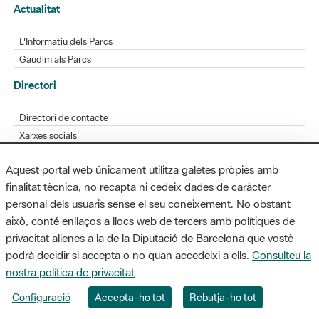
Actualitat
L'Informatiu dels Parcs
Gaudim als Parcs
Directori
Directori de contacte
Xarxes socials
Aplicacions mòbils
Aquest portal web únicament utilitza galetes pròpies amb
Bústia de suggeriments
finalitat tècnica, no recapta ni cedeix dades de caràcter
Opineu sobre els parcs
personal dels usuaris sense el seu coneixement. No obstant
això, conté enllaços a llocs web de tercers amb polítiques de
privacitat alienes a la de la Diputació de Barcelona que vostè
podrà decidir si accepta o no quan accedeixi a ells.
Consulteu la
MAPA WEB
AVÍS LEGAL
ACCESSIBILITAT
nostra política de privacitat
Diputació de Barcelona. Edifici Llacuna, 1a planta. Badajoz, 49. 08005
Configuració
Accepta-ho tot
Rebutja-ho tot
Barcelona. Tel. 934 022 428 / xarxaparcs@diba.cat