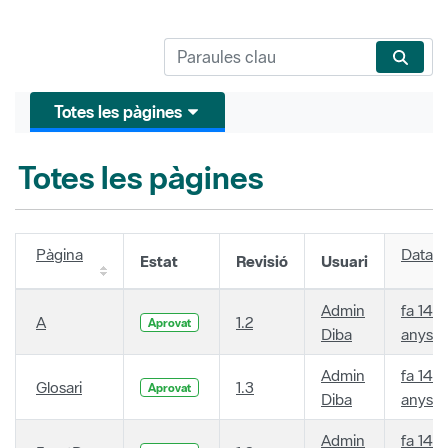
Totes les pàgines
Totes les pàgines
Pàgina
Data
Estat
Revisió
Usuari
Admin
fa 14
A
1.2
Aprovat
Diba
anys
Admin
fa 14
Glosari
1.3
Aprovat
Diba
anys
Admin
fa 14