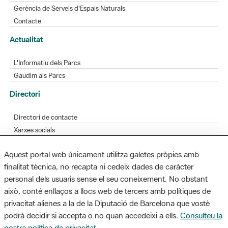
Gerència de Serveis d'Espais Naturals
Contacte
Actualitat
L'Informatiu dels Parcs
Gaudim als Parcs
Directori
Directori de contacte
Xarxes socials
Aplicacions mòbils
Aquest portal web únicament utilitza galetes pròpies amb
Bústia de suggeriments
finalitat tècnica, no recapta ni cedeix dades de caràcter
Opineu sobre els parcs
personal dels usuaris sense el seu coneixement. No obstant
això, conté enllaços a llocs web de tercers amb polítiques de
privacitat alienes a la de la Diputació de Barcelona que vostè
podrà decidir si accepta o no quan accedeixi a ells.
Consulteu la
MAPA WEB
AVÍS LEGAL
ACCESSIBILITAT
nostra política de privacitat