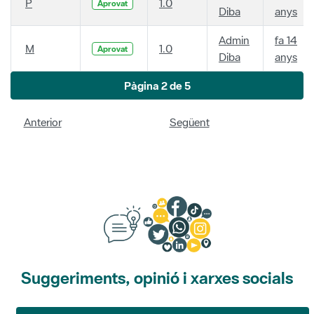
P
1.0
Aprovat
Diba
anys
Admin
fa 14
M
1.0
Aprovat
Diba
anys
Pàgina 2 de 5
Anterior
Següent
Suggeriments, opinió i xarxes socials