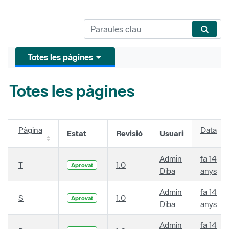
Totes les pàgines
Totes les pàgines
Pàgina
Data
Estat
Revisió
Usuari
Admin
fa 14
T
1.0
Aprovat
Diba
anys
Admin
fa 14
S
1.0
Aprovat
Diba
anys
Admin
fa 14