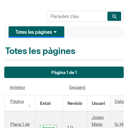
Totes les pàgines
Totes les pàgines
Pàgina 1 de 1
Anterior
Següent
Pàgina
Data
Estat
Revisió
Usuari
Josep
Plana 1 de
Maria
fa 14
1.0
Aprovat