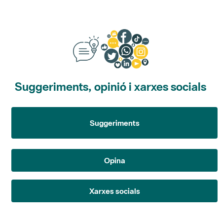
Suggeriments, opinió i xarxes socials
Suggeriments
Opina
Xarxes socials