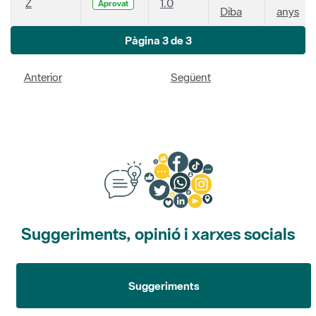
Z
1.0
Aprovat
Diba
anys
Pàgina 3 de 3
Anterior
Següent
Suggeriments, opinió i xarxes socials
Suggeriments