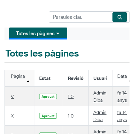
Totes les pàgines
Totes les pàgines
Pàgina
Data
Estat
Revisió
Usuari
Admin
fa 14
V
1.0
Aprovat
Diba
anys
Admin
fa 14
X
1.0
Aprovat
Diba
anys
Admin
fa 14