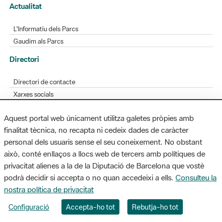
Actualitat
L'Informatiu dels Parcs
Gaudim als Parcs
Directori
Directori de contacte
Xarxes socials
Aplicacions mòbils
Aquest portal web únicament utilitza galetes pròpies amb
Bústia de suggeriments
finalitat tècnica, no recapta ni cedeix dades de caràcter
Opineu sobre els parcs
personal dels usuaris sense el seu coneixement. No obstant
això, conté enllaços a llocs web de tercers amb polítiques de
privacitat alienes a la de la Diputació de Barcelona que vostè
podrà decidir si accepta o no quan accedeixi a ells.
Consulteu la
MAPA WEB
AVÍS LEGAL
ACCESSIBILITAT
nostra política de privacitat
Diputació de Barcelona. Edifici Llacuna, 1a planta. Badajoz, 49. 08005
Configuració
Accepta-ho tot
Rebutja-ho tot
Barcelona. Tel. 934 022 428 / xarxaparcs@diba.cat