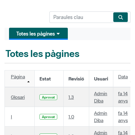
Totes les pàgines
Totes les pàgines
Pàgina
Data
Estat
Revisió
Usuari
Admin
fa 14
Glosari
1.3
Aprovat
Diba
anys
Admin
fa 14
I
1.0
Aprovat
Diba
anys
Admin
fa 14