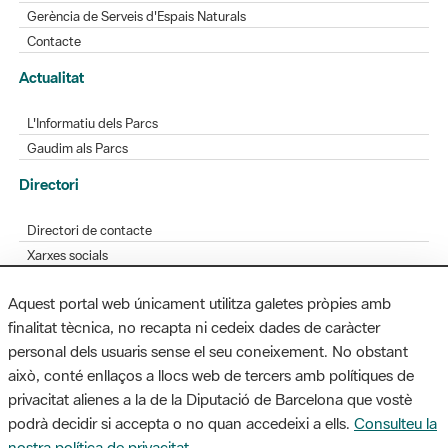
Gerència de Serveis d'Espais Naturals
Contacte
Actualitat
L'Informatiu dels Parcs
Gaudim als Parcs
Directori
Directori de contacte
Xarxes socials
Aplicacions mòbils
Aquest portal web únicament utilitza galetes pròpies amb
Bústia de suggeriments
finalitat tècnica, no recapta ni cedeix dades de caràcter
Opineu sobre els parcs
personal dels usuaris sense el seu coneixement. No obstant
això, conté enllaços a llocs web de tercers amb polítiques de
privacitat alienes a la de la Diputació de Barcelona que vostè
podrà decidir si accepta o no quan accedeixi a ells.
Consulteu la
MAPA WEB
AVÍS LEGAL
ACCESSIBILITAT
nostra política de privacitat