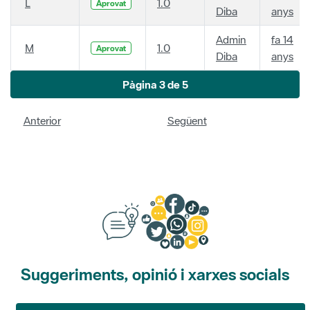
L
1.0
Aprovat
Diba
anys
Admin
fa 14
M
1.0
Aprovat
Diba
anys
Pàgina 3 de 5
Anterior
Següent
Suggeriments, opinió i xarxes socials