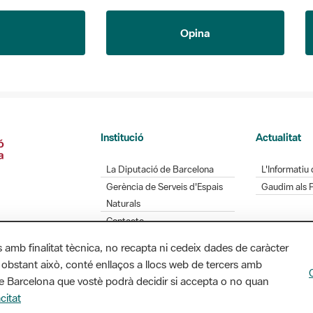
Opina
Institució
Actualitat
La Diputació de Barcelona
L'Informatiu 
Gerència de Serveis d'Espais
Gaudim als 
Naturals
Contacte
s amb finalitat tècnica, no recapta ni cedeix dades de caràcter
 obstant això, conté enllaços a llocs web de tercers amb
ó de Barcelona que vostè podrà decidir si accepta o no quan
Diputació de Barcelona. Edifici Llacuna, 1a planta.
citat
/ xarxaparcs@diba.cat