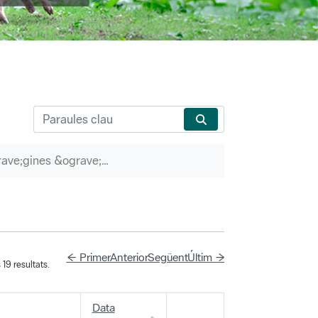
P&agrave;gines &ograve;rfenes
← Primer
Anterior
Següent
Últim →
19 resultats.
Data