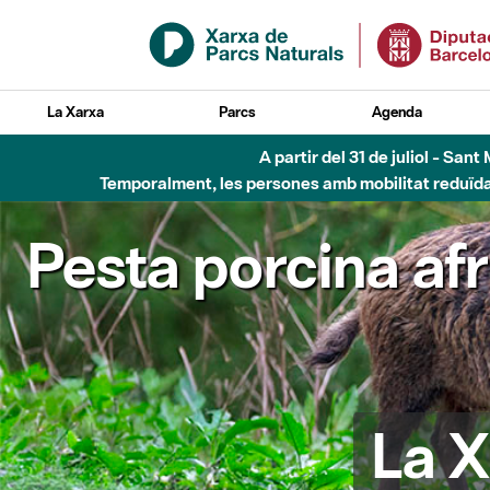
Salta al contingut principal
La Xarxa
Parcs
Agenda
6 d'agost - Parc Fl
Pesta porcina af
La X