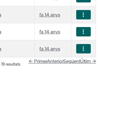
a
fa 14 anys
a
fa 14 anys
a
fa 14 anys
← Primer
Anterior
Següent
Últim →
19 resultats.