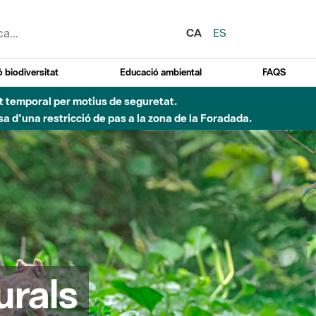
CA
ES
 biodiversitat
Educació ambiental
FAQS
Besòs per pluges intenses.
urals