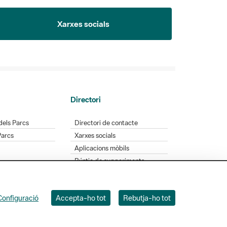
Xarxes socials
Directori
dels Parcs
Directori de contacte
Parcs
Xarxes socials
Aplicacions mòbils
Bústia de suggeriments
Opineu sobre els parcs
Configuració
Accepta-ho tot
Rebutja-ho tot
 Badajoz, 49. 08005 Barcelona. Tel. 934 022 428