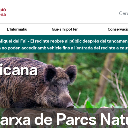
L'Informatiu
Què s'hi pot fer
Conservació
uvial Besòs - Activació de la Fase d'Alerta del Parc Fluvial del 
Tancats els accessos al Parc.
ricana
arxa de Parcs Nat