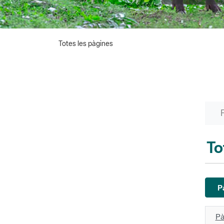
Totes les pàgines
To
P
Pà