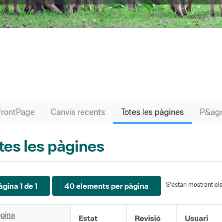
FrontPage
Canvis recents
Totes les pàgines
tes les pàgines
S'estan mostrant els 
àgina 1 de 1
40 elements per pàgina
gina
Estat
Revisió
Usuari