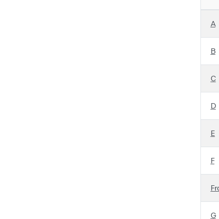
A
B
C
D
E
F
Fr
G