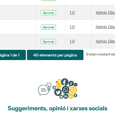
1.0
Admin Dib
Aprovat
1.0
Admin Dib
Aprovat
1.0
Admin Dib
Aprovat
S'estan mostrant els 
àgina 1 de 1
40 elements per pàgina
Suggeriments, opinió i xarxes socials