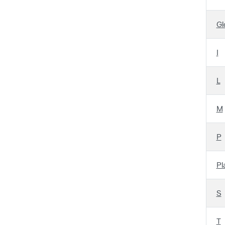
Gl
I
L
M
P
Pl
S
T