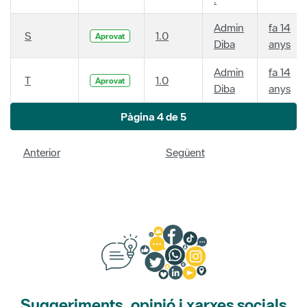
Admin
fa 14
S
1.0
Aprovat
Diba
anys
Admin
fa 14
T
1.0
Aprovat
Diba
anys
Pàgina 4 de 5
Anterior
Següent
Suggeriments, opinió i xarxes socials