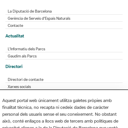
La Diputació de Barcelona
Gerència de Serveis d'Espais Naturals
Contacte
Actualitat
L'Informatiu dels Parcs
Gaudim als Parcs
Directori
Directori de contacte
Xarxes socials
Aplicacions mòbils
Aquest portal web únicament utilitza galetes pròpies amb
Bústia de suggeriments
finalitat tècnica, no recapta ni cedeix dades de caràcter
Opineu sobre els parcs
personal dels usuaris sense el seu coneixement. No obstant
això, conté enllaços a llocs web de tercers amb polítiques de
privacitat alienes a la de la Diputació de Barcelona que vostè