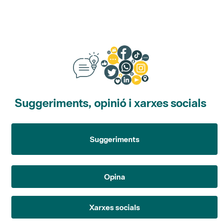
Suggeriments, opinió i xarxes socials
Suggeriments
Opina
Xarxes socials