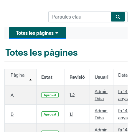
Totes les pàgines
Totes les pàgines
Pàgina
Data
Estat
Revisió
Usuari
Admin
fa 14
A
1.2
Aprovat
Diba
anys
Admin
fa 14
B
1.1
Aprovat
Diba
anys
Admin
fa 14