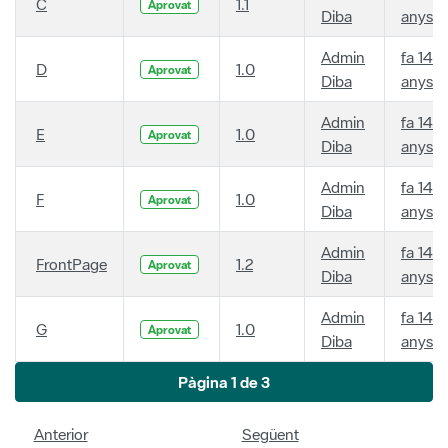
C
1.1
Aprovat
Diba
anys
Admin
fa 14
D
1.0
Aprovat
Diba
anys
Admin
fa 14
E
1.0
Aprovat
Diba
anys
Admin
fa 14
F
1.0
Aprovat
Diba
anys
Admin
fa 14
FrontPage
1.2
Aprovat
Diba
anys
Admin
fa 14
G
1.0
Aprovat
Diba
anys
Pàgina 1 de 3
Anterior
Següent