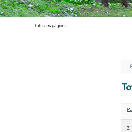
Totes les pàgines
To
Pà
Z