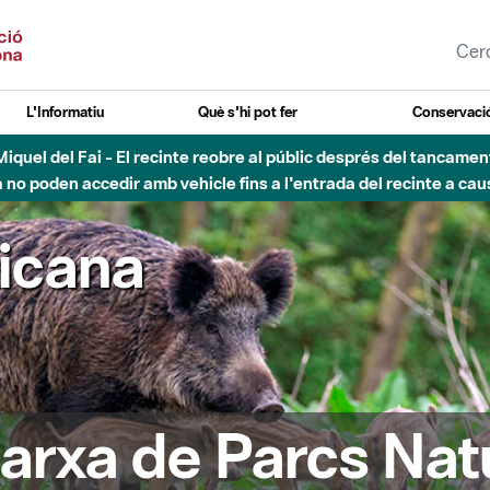
L'Informatiu
Què s'hi pot fer
Conservació
nt Miquel del Fai - El recinte reobre al públic després del tancam
o poden accedir amb vehicle fins a l'entrada del recinte a caus
ricana
arxa de Parcs Nat