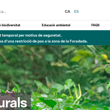
CA
ES
 biodiversitat
Educació ambiental
FAQS
ent temporal per motius de seguretat.
a d'una restricció de pas a la zona de la Foradada.
urals