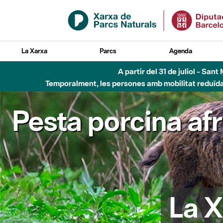
Salta al contingut principal
La Xarxa
Parcs
Agenda
A partir del 31 de juliol - Sa
Temporalment, les persones amb mobilitat reduïda n
Pesta porcina af
La X