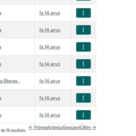
a
fa 14 anys
a
fa 14 anys
a
fa 14 anys
a
fa 14 anys
a Blanes .
fa 14 anys
a
fa 14 anys
a
fa 14 anys
← Primer
Anterior
Següent
Últim →
 de 19 resultats.