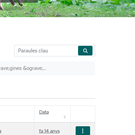
P&agrave;gines &ograve;rfenes
Data
a
fa 14 anys