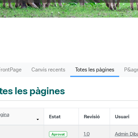
FrontPage
Canvis recents
Totes les pàgines
tes les pàgines
gina
Estat
Revisió
Usuari
1.0
Admin Dib
Aprovat