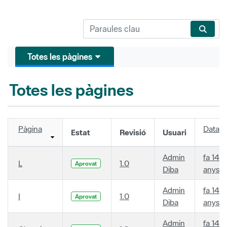
Totes les pàgines
Totes les pàgines
Pàgina
Data
Estat
Revisió
Usuari
Admin
fa 14
L
1.0
Aprovat
Diba
anys
Admin
fa 14
I
1.0
Aprovat
Diba
anys
Admin
fa 14