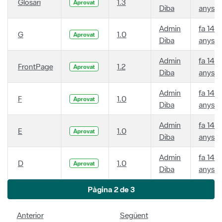
Glosari
1.3
Aprovat
Diba
anys
Admin
fa 14
G
1.0
Aprovat
Diba
anys
Admin
fa 14
FrontPage
1.2
Aprovat
Diba
anys
Admin
fa 14
F
1.0
Aprovat
Diba
anys
Admin
fa 14
E
1.0
Aprovat
Diba
anys
Admin
fa 14
D
1.0
Aprovat
Diba
anys
Pàgina 2 de 3
Anterior
Següent