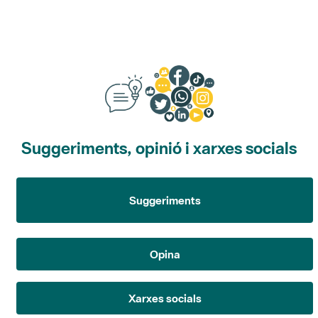
Suggeriments, opinió i xarxes socials
Suggeriments
Opina
Xarxes socials