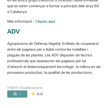
en els antics grups d'extinció d'incendis i auxili immediat
que es varen començar a formar a principis dels anys 60
a Catalunya.
Més informació :
Cliqueu aquí
ADV
Agrupacions de Defensa Vegetal. Entitats de cooperació
entre els pagesos per a lluitar contra les malalties i
plagues de les plantes. Les ADV disposen de tècnics
professionals que assessoren els pagesos per tal
d'afavorir el desenvolupament tecnològic, la millora en els
processos productius i la qualitat de les produccions.
114819 Visualitzacions
La mitjana de les valoracions és de 0 estr
-
0.0