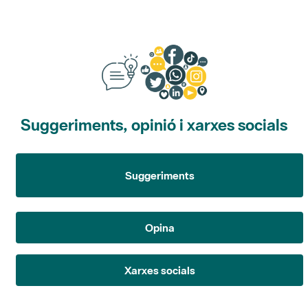
Suggeriments, opinió i xarxes socials
Suggeriments
Opina
Xarxes socials