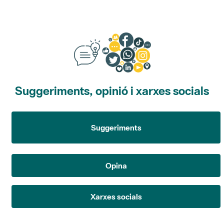
Suggeriments, opinió i xarxes socials
Suggeriments
Opina
Xarxes socials