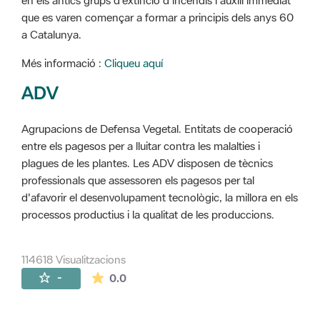
en els antics grups d'extinció d'incendis i auxili immediat
que es varen començar a formar a principis dels anys 60
a Catalunya.
Més informació :
Cliqueu aquí
ADV
Agrupacions de Defensa Vegetal. Entitats de cooperació
entre els pagesos per a lluitar contra les malalties i
plagues de les plantes. Les ADV disposen de tècnics
professionals que assessoren els pagesos per tal
d'afavorir el desenvolupament tecnològic, la millora en els
processos productius i la qualitat de les produccions.
114618 Visualitzacions
La mitjana de les valoracions és de 0 estr
-
0.0