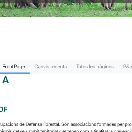
FrontPage
Canvis recents
Totes les pàgines
A
sari
DF
upacions de Defensa Forestal. Són associacions formades per propie
icipis del seu àmbit territorial que tenen com a finalitat la prevenció 