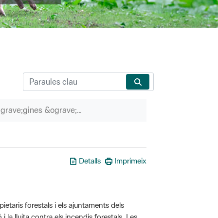
P&agrave;gines &ograve;rfenes
Detalls
Imprimeix
taris forestals i els ajuntaments dels
i la lluita contra els incendis forestals. Les