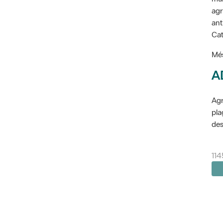
agr
ant
Cat
Més
A
Agr
pla
des
114