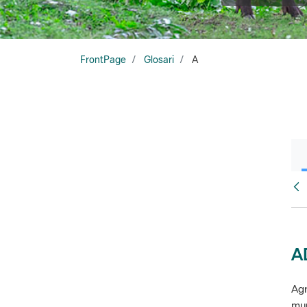
FrontPage
Glosari
A
Glo
A
Agr
mun