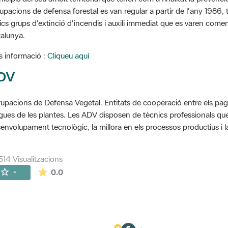
upacions de defensa forestal es van regular a partir de l'any 1986, to
ics grups d'extinció d'incendis i auxili immediat que es varen come
alunya.
 informació :
Cliqueu aquí
DV
upacions de Defensa Vegetal. Entitats de cooperació entre els pageso
gues de les plantes. Les ADV disposen de tècnics professionals que 
envolupament tecnològic, la millora en els processos productius i la
514 Visualitzacions
La mitjana de les valoracions és de 0 estrelles de
-
0.0