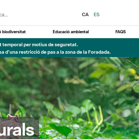
CA
ES
 biodiversitat
Educació ambiental
FAQS
ent temporal per motius de seguretat.
a d'una restricció de pas a la zona de la Foradada.
urals