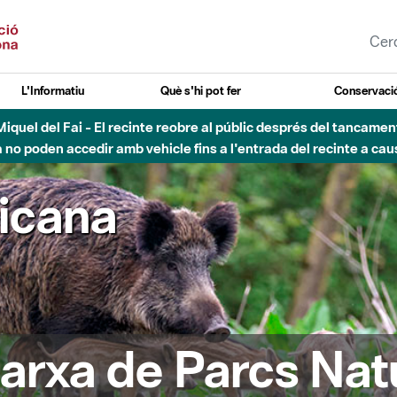
L'Informatiu
Què s'hi pot fer
Conservació
nt Miquel del Fai - El recinte reobre al públic després del tancam
o poden accedir amb vehicle fins a l'entrada del recinte a caus
ricana
arxa de Parcs Nat