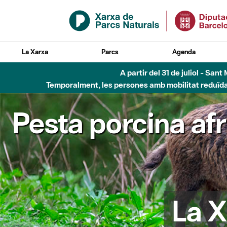
Salta al contingut principal
La Xarxa
Parcs
Agenda
A partir del 31 de juliol - Sa
Temporalment, les persones amb mobilitat reduïda n
Pesta porcina af
La X