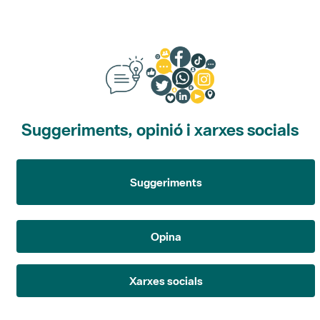
Suggeriments, opinió i xarxes socials
Suggeriments
Opina
Xarxes socials