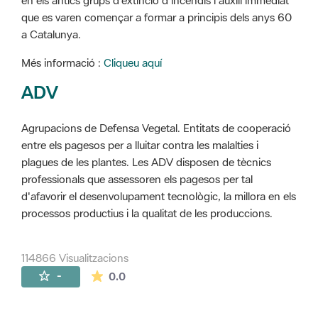
en els antics grups d'extinció d'incendis i auxili immediat
que es varen començar a formar a principis dels anys 60
a Catalunya.
Més informació :
Cliqueu aquí
ADV
Agrupacions de Defensa Vegetal. Entitats de cooperació
entre els pagesos per a lluitar contra les malalties i
plagues de les plantes. Les ADV disposen de tècnics
professionals que assessoren els pagesos per tal
d'afavorir el desenvolupament tecnològic, la millora en els
processos productius i la qualitat de les produccions.
114866 Visualitzacions
La mitjana de les valoracions és de 0 estr
-
0.0