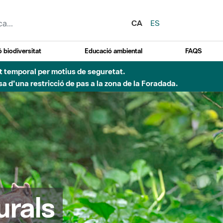
CA
ES
 biodiversitat
Educació ambiental
FAQS
ent temporal per motius de seguretat.
a d'una restricció de pas a la zona de la Foradada.
urals