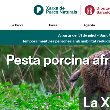
Salta al contingut principal
La Xarxa
Parcs
Agenda
A partir del 31 de juliol - Sa
Temporalment, les persones amb mobilitat reduïda n
Pesta porcina af
La X