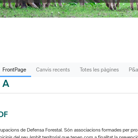
FrontPage
Canvis recents
Totes les pàgines
A
sari
DF
upacions de Defensa Forestal. Són associacions formades per propie
icipis del seu àmbit territorial que tenen com a finalitat la prevenció 