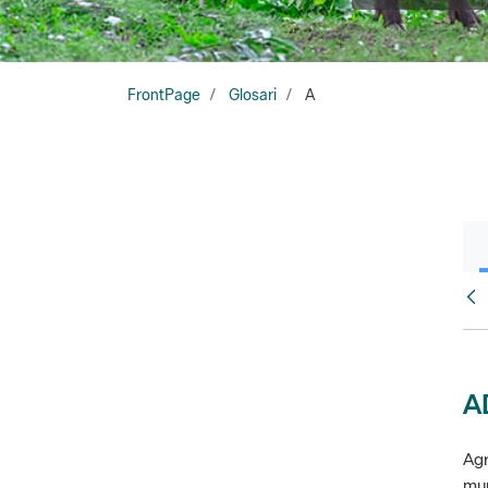
FrontPage
Glosari
A
Glo
A
Agr
mun