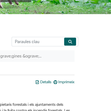
P&agrave;gines &ograve;rfenes
Detalls
Imprimeix
taris forestals i els ajuntaments dels
i la lluita contra els incendis forestals. Les