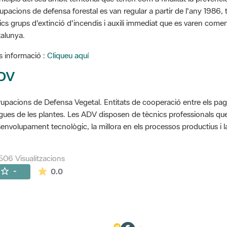
upacions de defensa forestal es van regular a partir de l'any 1986, to
ics grups d'extinció d'incendis i auxili immediat que es varen come
alunya.
 informació :
Cliqueu aquí
DV
upacions de Defensa Vegetal. Entitats de cooperació entre els pageso
gues de les plantes. Les ADV disposen de tècnics professionals que 
envolupament tecnològic, la millora en els processos productius i la
506 Visualitzacions
La mitjana de les valoracions és de 0 estrelles de
-
0.0