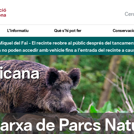
L'Informatiu
Què s'hi pot fer
Conservació
nt Miquel del Fai - El recinte reobre al públic després del tancam
o poden accedir amb vehicle fins a l'entrada del recinte a caus
ricana
arxa de Parcs Nat