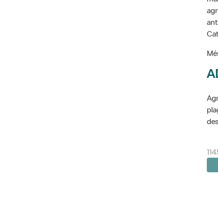
agr
ant
Cat
Més
A
Agr
pla
des
114