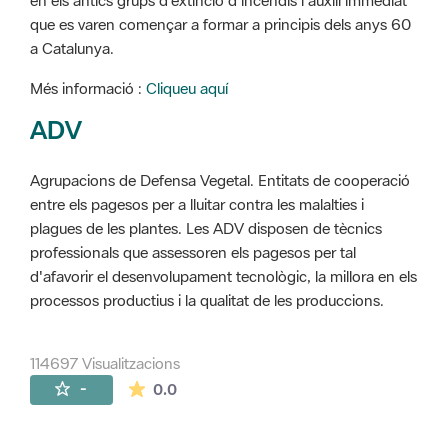
en els antics grups d'extinció d'incendis i auxili immediat
que es varen començar a formar a principis dels anys 60
a Catalunya.
Més informació :
Cliqueu aquí
ADV
Agrupacions de Defensa Vegetal. Entitats de cooperació
entre els pagesos per a lluitar contra les malalties i
plagues de les plantes. Les ADV disposen de tècnics
professionals que assessoren els pagesos per tal
d'afavorir el desenvolupament tecnològic, la millora en els
processos productius i la qualitat de les produccions.
114697 Visualitzacions
La mitjana de les valoracions és de 0 estr
-
0.0