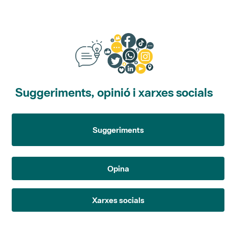
Suggeriments, opinió i xarxes socials
Suggeriments
Opina
Xarxes socials