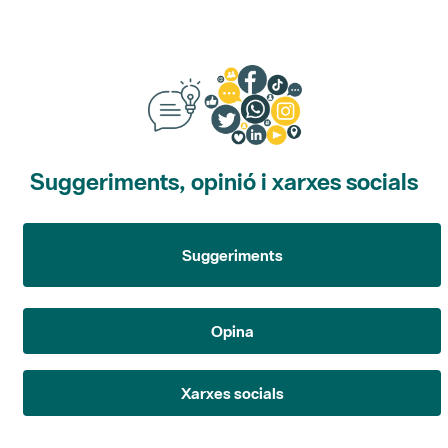
Suggeriments, opinió i xarxes socials
Suggeriments
Opina
Xarxes socials