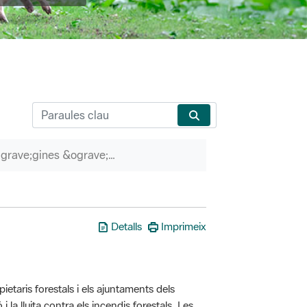
P&agrave;gines &ograve;rfenes
Detalls
Imprimeix
taris forestals i els ajuntaments dels
i la lluita contra els incendis forestals. Les