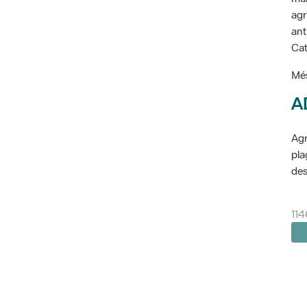
agr
ant
Cat
Més
A
Agr
pla
des
114