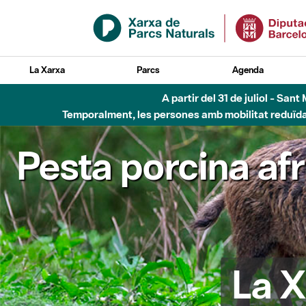
Salta al contingut principal
La Xarxa
Parcs
Agenda
A partir del 31 de juliol - Sa
Temporalment, les persones amb mobilitat reduïda n
Pesta porcina af
La X