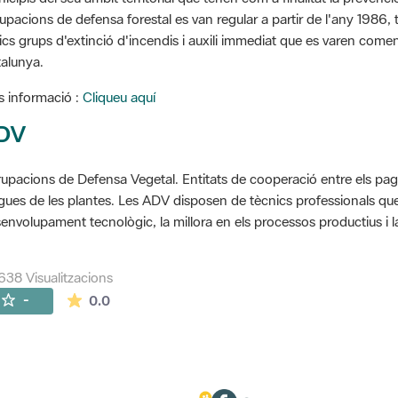
upacions de defensa forestal es van regular a partir de l'any 1986, to
ics grups d'extinció d'incendis i auxili immediat que es varen come
alunya.
 informació :
Cliqueu aquí
DV
upacions de Defensa Vegetal. Entitats de cooperació entre els pageso
gues de les plantes. Les ADV disposen de tècnics professionals que 
envolupament tecnològic, la millora en els processos productius i la
638 Visualitzacions
La mitjana de les valoracions és de 0 estrelles de
-
0.0