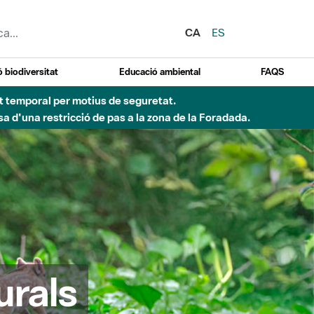
CA
ES
 biodiversitat
Educació ambiental
FAQS
ent temporal per motius de seguretat.
a d'una restricció de pas a la zona de la Foradada.
urals