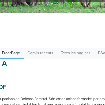
FrontPage
Canvis recents
Totes les pàgines
A
sari
DF
upacions de Defensa Forestal. Són associacions formades per propie
icipis del seu àmbit territorial que tenen com a finalitat la prevenció 