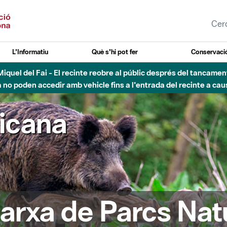
L'Informatiu
Què s'hi pot fer
Conservació
nt Miquel del Fai - El recinte reobre al públic després del tancam
o poden accedir amb vehicle fins a l'entrada del recinte a caus
ricana
arxa de Parcs Nat