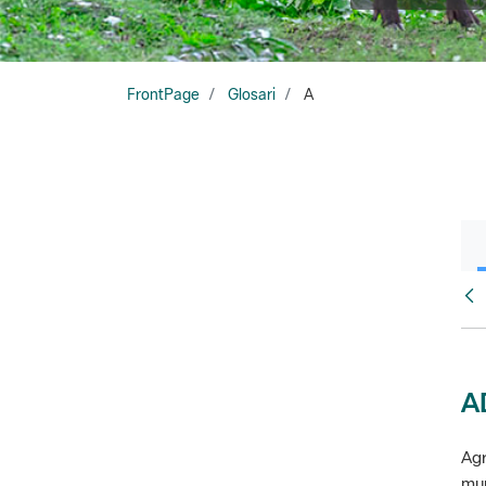
FrontPage
Glosari
A
Glo
A
Agr
mun