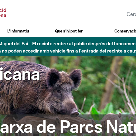
L'Informatiu
Què s'hi pot fer
Conservació
nt Miquel del Fai - El recinte reobre al públic després del tancam
o poden accedir amb vehicle fins a l'entrada del recinte a caus
ricana
arxa de Parcs Nat