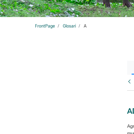
FrontPage
Glosari
A
Glo
A
Agr
mun