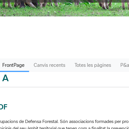
FrontPage
Canvis recents
Totes les pàgines
A
sari
DF
upacions de Defensa Forestal. Són associacions formades per propie
icipis del seu àmbit territorial que tenen com a finalitat la prevenció 