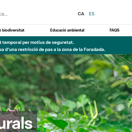
CA
ES
 biodiversitat
Educació ambiental
FAQS
ent temporal per motius de seguretat.
a d'una restricció de pas a la zona de la Foradada.
urals