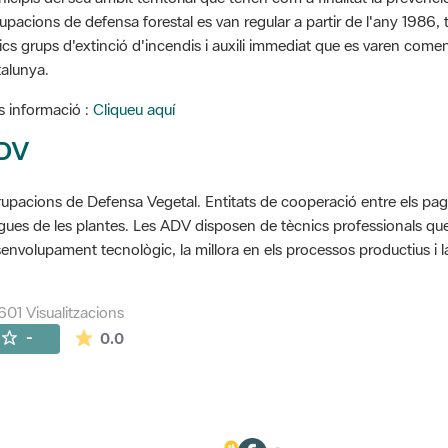
upacions de defensa forestal es van regular a partir de l'any 1986, to
ics grups d'extinció d'incendis i auxili immediat que es varen come
alunya.
 informació :
Cliqueu aquí
DV
upacions de Defensa Vegetal. Entitats de cooperació entre els pageso
gues de les plantes. Les ADV disposen de tècnics professionals que 
envolupament tecnològic, la millora en els processos productius i la
601 Visualitzacions
La mitjana de les valoracions és de 0 estrelles de
-
0.0