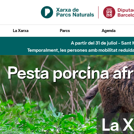
Salta al contingut principal
La Xarxa
Parcs
Agenda
A partir del 31 de juliol - Sa
Temporalment, les persones amb mobilitat reduïda n
Pesta porcina af
La X