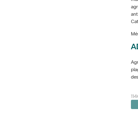
agr
ant
Cat
Més
A
Agr
pla
des
114