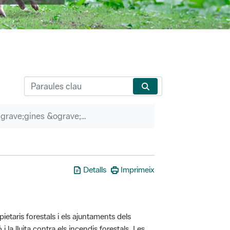
P&agrave;gines &ograve;rfenes
Detalls
Imprimeix
taris forestals i els ajuntaments dels
i la lluita contra els incendis forestals. Les