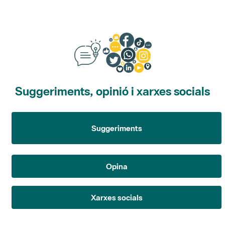
Suggeriments, opinió i xarxes socials
Suggeriments
Opina
Xarxes socials