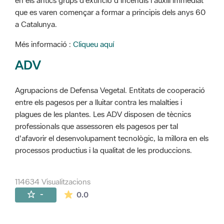
en els antics grups d'extinció d'incendis i auxili immediat
que es varen començar a formar a principis dels anys 60
a Catalunya.
Més informació :
Cliqueu aquí
ADV
Agrupacions de Defensa Vegetal. Entitats de cooperació
entre els pagesos per a lluitar contra les malalties i
plagues de les plantes. Les ADV disposen de tècnics
professionals que assessoren els pagesos per tal
d'afavorir el desenvolupament tecnològic, la millora en els
processos productius i la qualitat de les produccions.
114634 Visualitzacions
La mitjana de les valoracions és de 0 estr
-
0.0